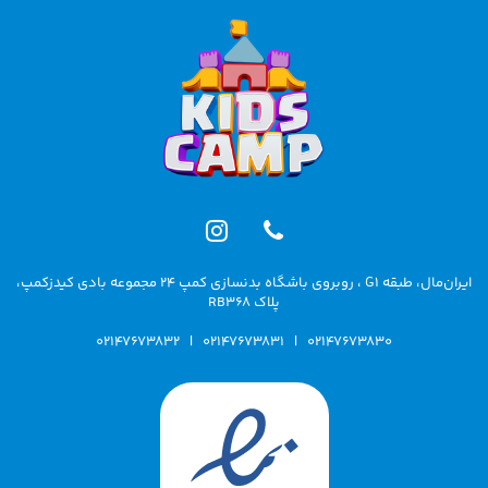
ایران‌مال، طبقه G1 ، روبروی باشگاه بدنسازی کمپ 24 مجموعه بادی کیدزکمپ،
پلاک RB368
02147673832
|
02147673831
|
02147673830